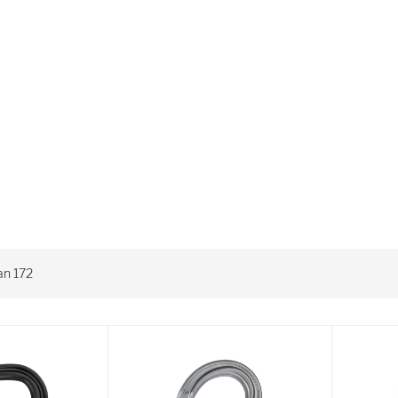
an
172