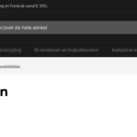
rg en Frankrijk vanaf € 300,-
rzorging
Brandweer en hulpdiensten
Industrie 
smiddelen
en