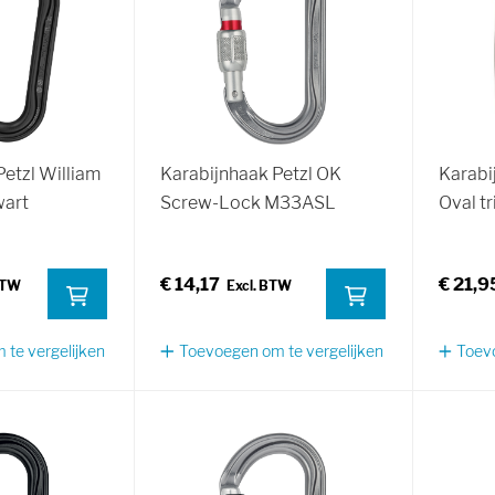
etzl William
Karabijnhaak Petzl OK
Karabi
wart
Screw-Lock M33ASL
Oval tr
€ 14,17
€ 21,9
te vergelijken
Toevoegen om te vergelijken
Toevo