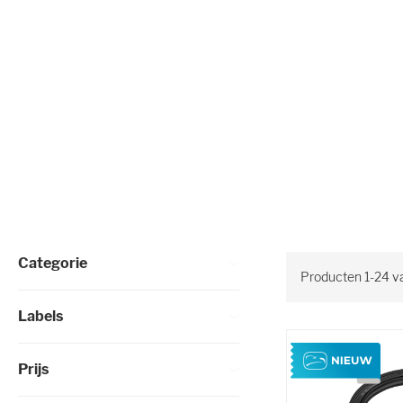
Selectie verfijnen
Categorie
Producten
1
-
24
v
Labels
Prijs