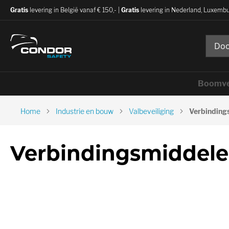
Gratis
levering in België vanaf € 150,- |
Gratis
levering in Nederland, Luxembu
Boomve
Home
Industrie en bouw
Valbeveiliging
Verbinding
Verbindingsmiddel