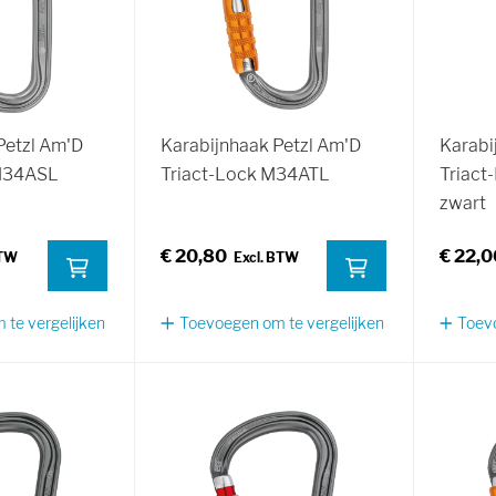
Petzl Am'D
Karabijnhaak Petzl Am'D
Karabi
M34ASL
Triact-Lock M34ATL
Triac
zwart
€ 20,80
€ 22,0
te vergelijken
Toevoegen om te vergelijken
Toevo