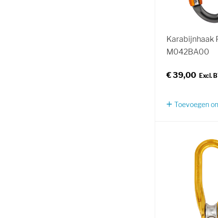
Karabijnhaak P
M042BA00
€ 39,00
Toevoegen om 