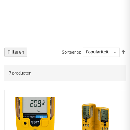
V
Filteren
Sorteer op
ho
na
la
7
producten
so