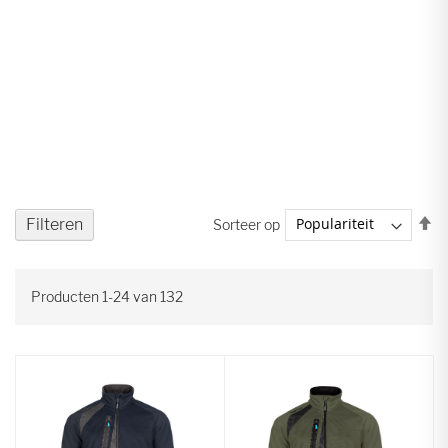
V
Filteren
Sorteer op
ho
na
la
Producten
1
-
24
van
132
so