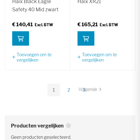
Haix Black Eagle
Haix XR21
Safety 40 Mid zwart
€ 140,41
€ 165,21
Toevoegen om te
Toevoegen om te
vergelijken
vergelijken
Pagina
Volgende
1
2
3
Pagina
U
Pagina
Pagina
lees
momenteel
pagina
Producten vergelijken
Geen producten geselecteerd.