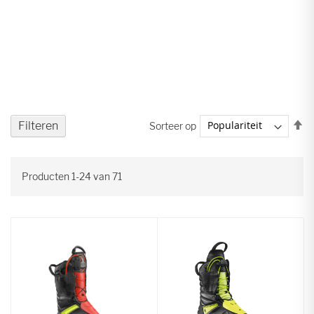
V
Filteren
Sorteer op
ho
na
la
Producten
1
-
24
van
71
so