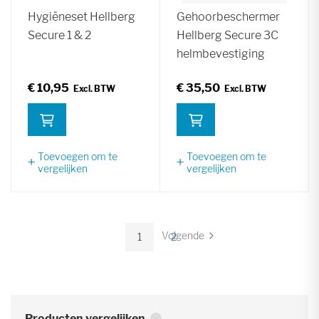
Hygiëneset Hellberg
Gehoorbeschermer
Secure 1 & 2
Hellberg Secure 3C
helmbevestiging
€ 10,95
€ 35,50
Toevoegen om te
Toevoegen om te
vergelijken
vergelijken
Pagina
Volgende
1
2
Pagina
U
Pagina
lees
momenteel
pagina
Producten vergelijken