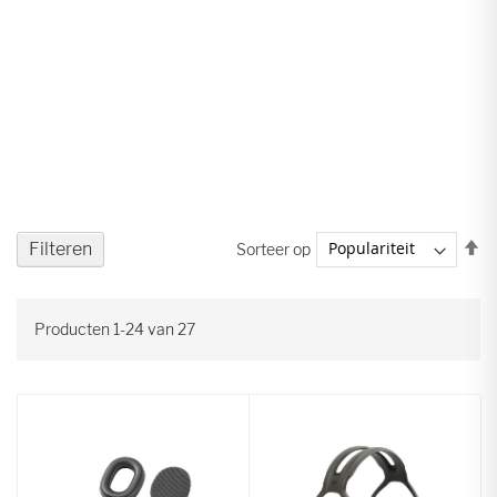
V
Filteren
Sorteer op
ho
na
la
Producten
1
-
24
van
27
so