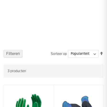
V
Filteren
Sorteer op
ho
na
la
3
producten
so