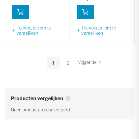
Toevoegen om te
Toevoegen om te
vergelijken
vergelijken
Pagina
Volgende
1
2
3
Pagina
U
Pagina
Pagina
lees
momenteel
pagina
Producten vergelijken
Geen producten geselecteerd.