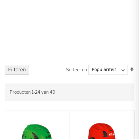
V
Filteren
Sorteer op
ho
na
la
Producten
1
-
24
van
49
so