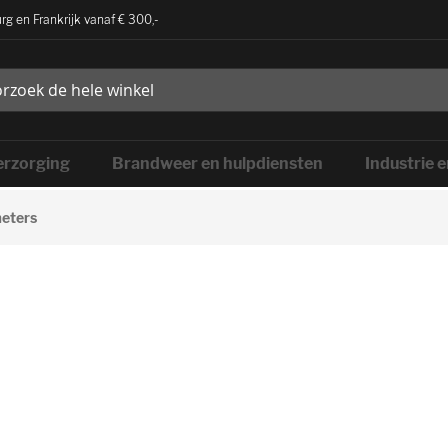
rg en Frankrijk vanaf € 300,-
rzorging
Brandweer en hulpdiensten
Industrie 
meters