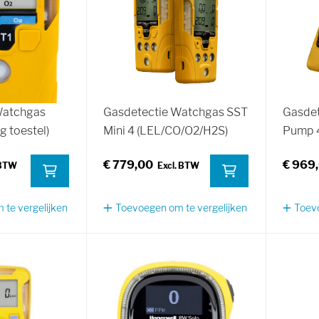
Watchgas
Gasdetectie Watchgas SST
Gasdet
g toestel)
Mini 4 (LEL/CO/O2/H2S)
Pump 
€ 779,00
€ 969
te vergelijken
Toevoegen om te vergelijken
Toevo