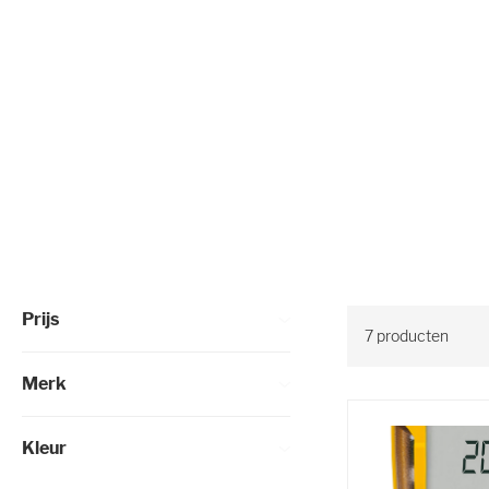
Selectie verfijnen
Prijs
7
producten
Merk
Kleur