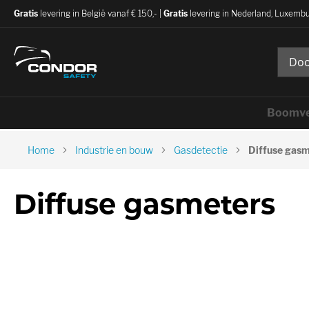
Gratis
levering in België vanaf € 150,- |
Gratis
levering in Nederland, Luxembu
Boomve
Home
Industrie en bouw
Gasdetectie
Diffuse gas
Diffuse gasmeters