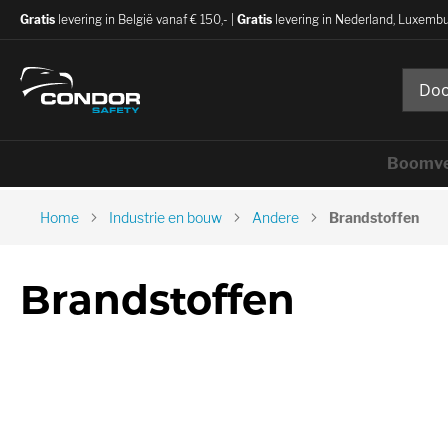
Gratis
levering in België vanaf € 150,- |
Gratis
levering in Nederland, Luxembu
Boomve
Home
Industrie en bouw
Andere
Brandstoffen
Brandstoffen