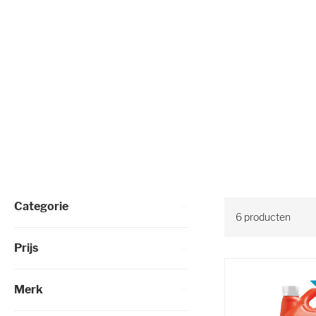
Selectie verfijnen
Categorie
6
producten
Prijs
Merk