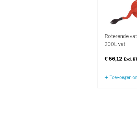
Roterende va
200L vat
€ 66,12
Toevoegen om 