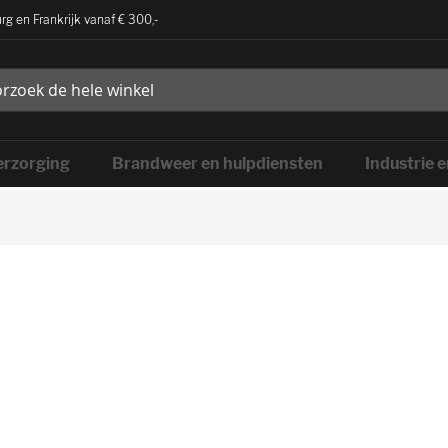
rg en Frankrijk vanaf € 300,-
rzorging
Brandweer en hulpdiensten
Industrie 