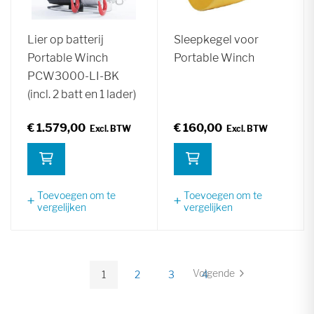
Lier op batterij
Sleepkegel voor
Portable Winch
Portable Winch
PCW3000-LI-BK
(incl. 2 batt en 1 lader)
€ 1.579,00
€ 160,00
Toevoegen om te
Toevoegen om te
vergelijken
vergelijken
Pagina
Volgende
1
2
3
4
Pagina
U
Pagina
Pagina
Pagina
lees
momenteel
pagina