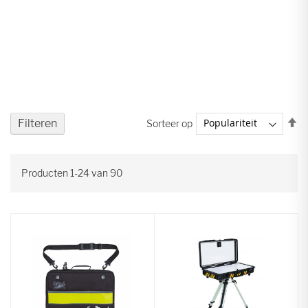
V
Filteren
Sorteer op
ho
na
la
Producten
1
-
24
van
90
so