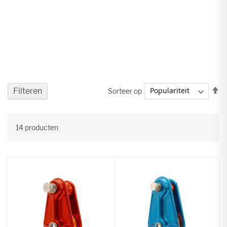
V
Filteren
Sorteer op
ho
na
la
14
producten
so