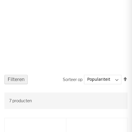
V
Filteren
Sorteer op
ho
na
la
7
producten
so