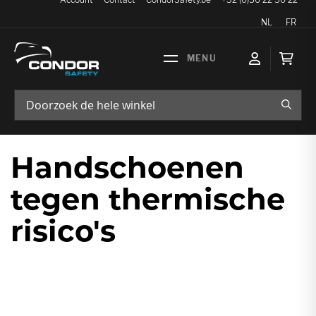
Taal
NL
FR
Wink
ZOEK
Handschoenen
tegen thermische
risico's