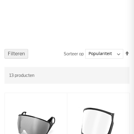
V
Filteren
Sorteer op
ho
na
la
13
producten
so