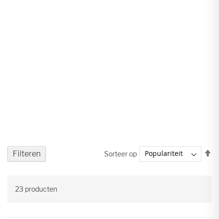
V
Filteren
Sorteer op
ho
na
la
23
producten
so