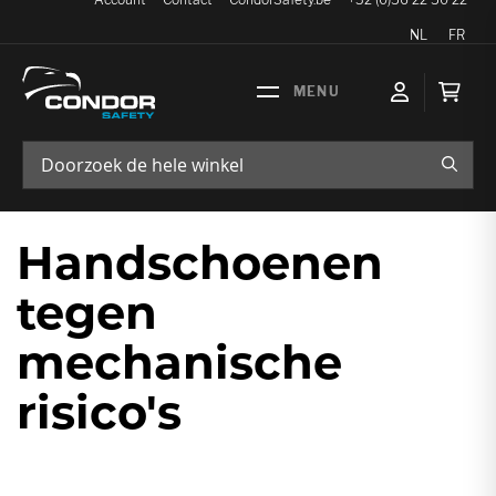
Taal
NL
FR
Wink
ZOEK
Handschoenen
tegen
mechanische
risico's