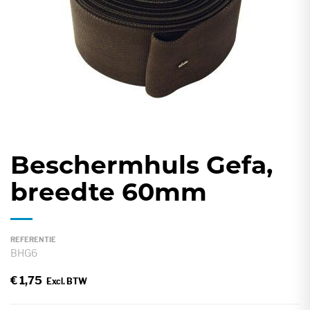
gallerij
Beschermhuls Gefa,
Ga
naar
breedte 60mm
het
begin
van
REFERENTIE
de
BHG6
afbeeldingen-
€ 1,75
gallerij