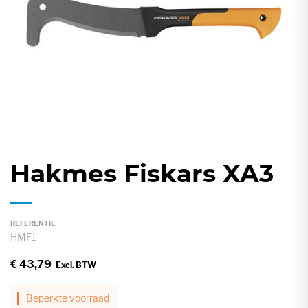
gallerij
Hakmes Fiskars XA3
Ga
naar
het
begin
REFERENTIE
HMF1
van
de
€ 43,79
afbeeldingen-
gallerij
Beperkte voorraad