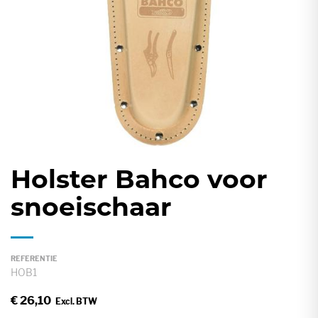
gallerij
Holster Bahco voor
Ga
naar
snoeischaar
het
begin
van
REFERENTIE
de
HOB1
afbeeldingen-
€ 26,10
gallerij