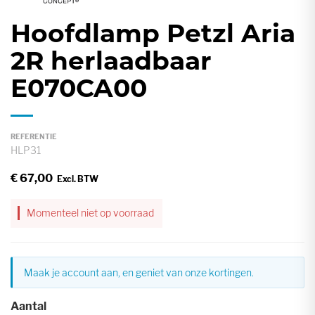
gallerij
Hoofdlamp Petzl Aria
Ga
naar
2R herlaadbaar
het
E070CA00
begin
van
de
afbeeldingen-
REFERENTIE
HLP31
gallerij
€ 67,00
Momenteel niet op voorraad
Maak je account aan, en geniet van onze kortingen.
Aantal