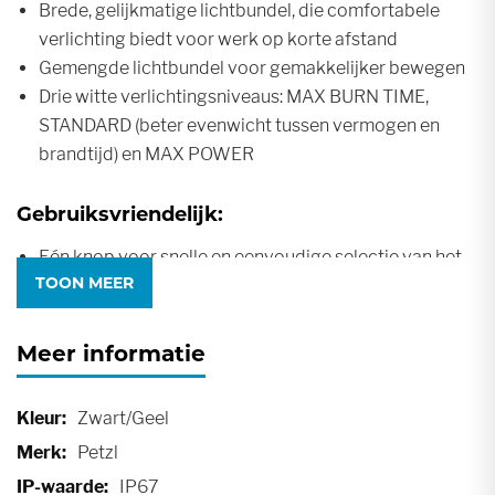
Brede, gelijkmatige lichtbundel, die comfortabele
verlichting biedt voor werk op korte afstand
Gemengde lichtbundel voor gemakkelijker bewegen
Drie witte verlichtingsniveaus: MAX BURN TIME,
STANDARD (beter evenwicht tussen vermogen en
brandtijd) en MAX POWER
Gebruiksvriendelijk:
Eén knop voor snelle en eenvoudige selectie van het
TOON MEER
verlichtingsniveau
Met de plaat kunt u de lamp gemakkelijk in de
gewenste richting richten
Meer informatie
Batterijlaadindicator toont het batterijniveau telkens
wanneer de lamp wordt in- of uitgeschakeld
Meer
Zwart/Geel
LOCK-functie voorkomt dat de lamp wordt
informatie
Petzl
ingeschakeld tijdens vervoer of opslag
IP67