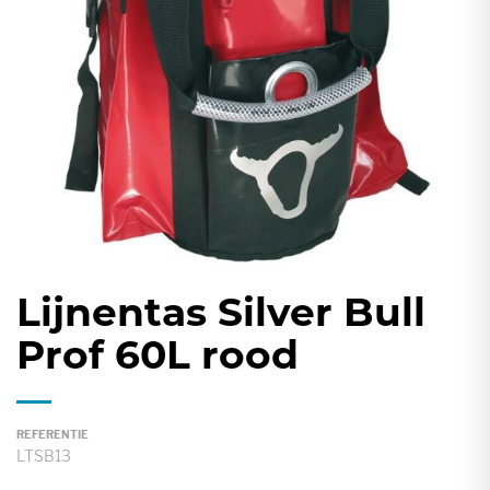
gallerij
Lijnentas Silver Bull
Ga
naar
Prof 60L rood
het
begin
van
REFERENTIE
de
LTSB13
afbeeldingen-