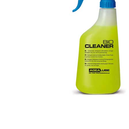
de
afbeeldingen-
gallerij
Ga
naar
het