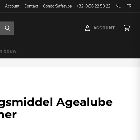
Taal
Account
Contact
CondorSafety.be
+32 (0)56 22 50 22
NL
FR
ACCOUNT
ZOEK
Wink
en bouw
ngsmiddel Agealube
ner