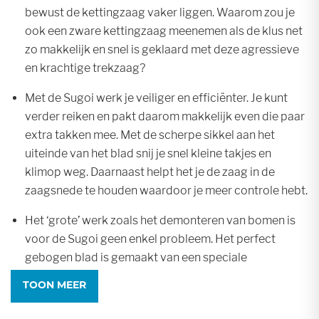
bewust de kettingzaag vaker liggen. Waarom zou je
ook een zware kettingzaag meenemen als de klus net
zo makkelijk en snel is geklaard met deze agressieve
en krachtige trekzaag?
Met de Sugoi werk je veiliger en efficiënter. Je kunt
verder reiken en pakt daarom makkelijk even die paar
extra takken mee. Met de scherpe sikkel aan het
uiteinde van het blad snij je snel kleine takjes en
klimop weg. Daarnaast helpt het je de zaag in de
zaagsnede te houden waardoor je meer controle hebt.
Het ‘grote’ werk zoals het demonteren van bomen is
voor de Sugoi geen enkel probleem. Het perfect
gebogen blad is gemaakt van een speciale
metaallegering die de zaag sterk en flexibel maakt. De
TOON MEER
Sugoi zaagt snel en zonder schokken door het hout en
laat een gladde zaagwond achter die makkelijk wordt