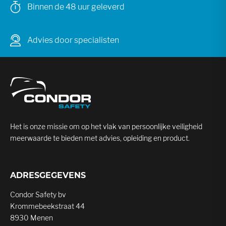
twee rolletjes die voorkomen dat de scherpe tanden
Binnen de 48 uur geleverd
de hoes beschadigen,
de onderkant is voorzien van een grote opening die
Advies door specialisten
vocht en zaagsel afvoert.
Zaagblad:
hooggelegeerd staal met nikkel coating,
grove MIRAI-ME vertanding (6,5-5,5 tanden per
30mm) is geschikt voor vers hout,
Het is onze missie om op het vlak van persoonlijke veiligheid
niet-gezette tanden
meerwaarde te bieden met advies, opleiding en product.
kerf: 1,7mm.
Handgreep:
ADRESGEGEVENS
rubberen GOM handgreep.
Condor Safety bv
Krommebeekstraat 44
Onderhoud en opslag:
8930 Menen