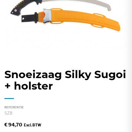
gallerij
Snoeizaag Silky Sugoi
Ga
naar
+ holster
het
begin
van
REFERENTIE
de
SZ8
afbeeldingen-
€ 94,70
gallerij