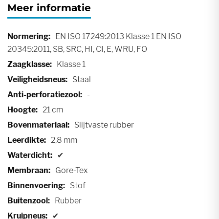
Meer informatie
Meer
EN ISO 17249:2013 Klasse 1 EN ISO
informatie
20345:2011, SB, SRC, HI, CI, E, WRU, FO
Klasse 1
Staal
-
21 cm
Slijtvaste rubber
2,8 mm
✔
Gore-Tex
Stof
Rubber
✔