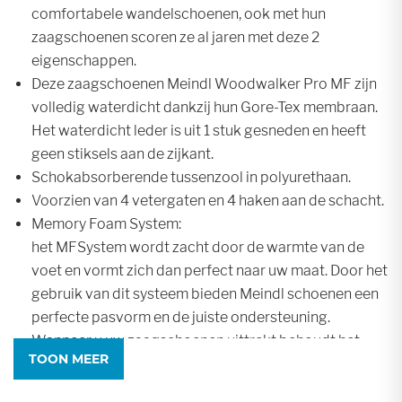
comfortabele wandelschoenen, ook met hun
zaagschoenen scoren ze al jaren met deze 2
eigenschappen.
Deze zaagschoenen Meindl Woodwalker Pro MF zijn
volledig waterdicht dankzij hun Gore-Tex membraan.
Het waterdicht leder is uit 1 stuk gesneden en heeft
geen stiksels aan de zijkant.
Schokabsorberende tussenzool in polyurethaan.
Voorzien van 4 vetergaten en 4 haken aan de schacht.
Memory Foam System:
het MFSystem wordt zacht door de warmte van de
voet en vormt zich dan perfect naar uw maat. Door het
gebruik van dit systeem bieden Meindl schoenen een
perfecte pasvorm en de juiste ondersteuning.
Wanneer u uw zaagschoenen uittrekt behoudt het
TOON MEER
Memory Foam System zijn vorm, zodat de schoen de
volgende keer direct perfect past.