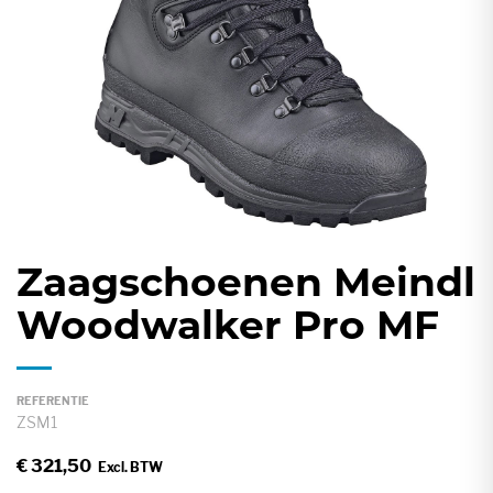
gallerij
Zaagschoenen Meindl
Ga
naar
Woodwalker Pro MF
het
begin
van
REFERENTIE
de
ZSM1
afbeeldingen-
€ 321,50
gallerij