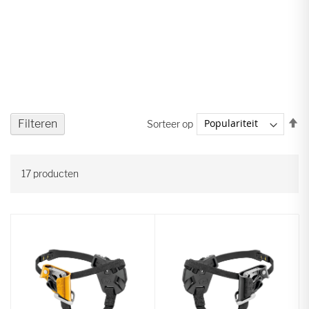
V
Filteren
Sorteer op
ho
na
la
17
producten
so