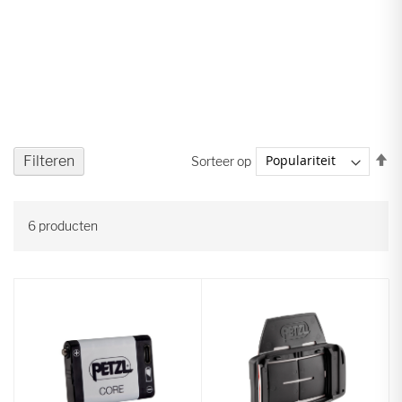
V
Filteren
Sorteer op
ho
na
la
6
producten
so