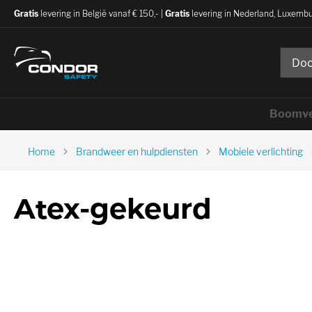
Gratis
levering in België vanaf € 150,- |
Gratis
levering in Nederland, Luxembu
Boomve
Home
Brandweer en hulpdiensten
Mobiele verlichting
Atex-gekeurd