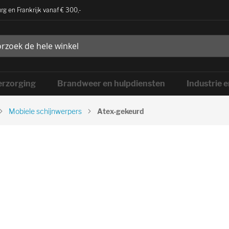
rg en Frankrijk vanaf € 300,-
rzorging
Brandweer en hulpdiensten
Industrie 
Mobiele schijnwerpers
Atex-gekeurd