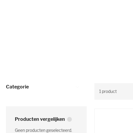
Selectie verfijnen
Categorie
1
product
Producten vergelijken
Geen producten geselecteerd.