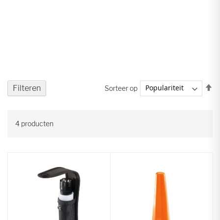
V
Filteren
Sorteer op
ho
na
la
4
producten
so