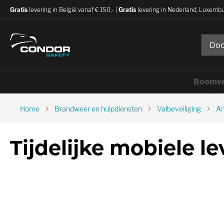
Gratis
levering in België vanaf € 150,- |
Gratis
levering in Nederland, Luxembu
Boomve
Home
Brandweer en hulpdiensten
Valbeveiliging
An
Tijdelijke mobiele le