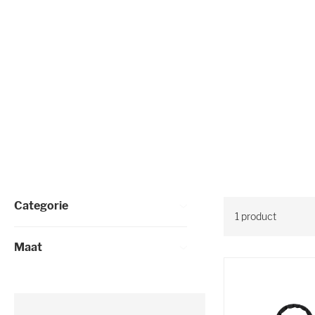
Selectie verfijnen
Categorie
1
product
Maat