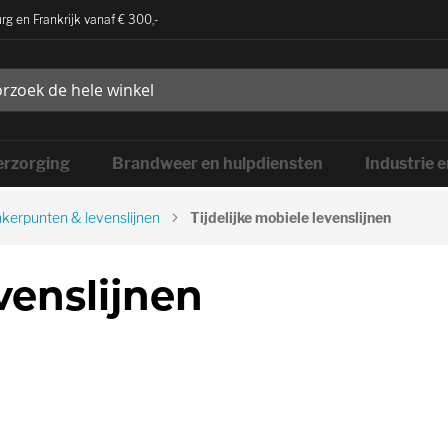
rg en Frankrijk vanaf € 300,-
rzorging
Brandweer en hulpdiensten
Industrie 
kerpunten & levenslijnen
Tijdelijke mobiele levenslijnen
venslijnen