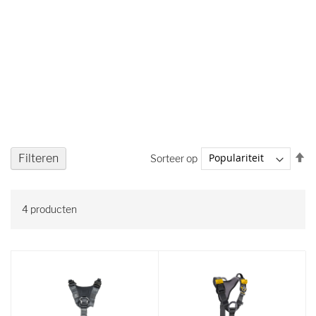
V
Filteren
Sorteer op
ho
na
la
4
producten
so