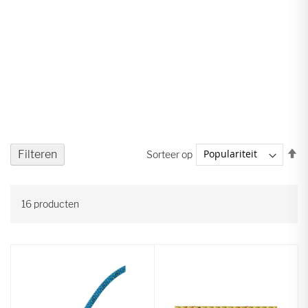
V
Filteren
Sorteer op
ho
na
la
16
producten
so