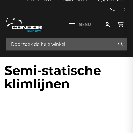
Taal
NL
FR
Wink
ZOEK
Semi-statische
klimlijnen