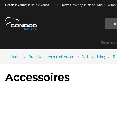
Gratis
levering in België vanaf € 150,- |
Gratis
levering in Nederland, Luxembu
Boomve
Home
Brandweer en hulpdiensten
Valbeveiliging
Re
Accessoires