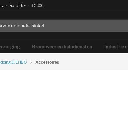
rg en Frankrijk vanaf € 300,-
rzorging
Brandweer en hulpdiensten
Industrie 
dding & EHBO
Accessoires