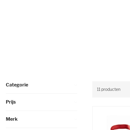
Selectie verfijnen
Categorie
11
producten
Prijs
Merk