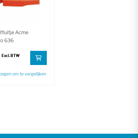
lfluitje Acme
do 636
egen om te vergelijken