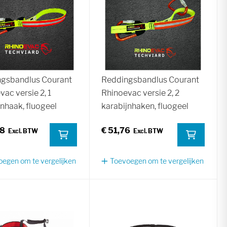
gsbandlus Courant
Reddingsbandlus Courant
ac versie 2, 1
Rhinoevac versie 2, 2
jnhaak, fluogeel
karabijnhaken, fluogeel
98
€ 51,76
egen om te vergelijken
Toevoegen om te vergelijken