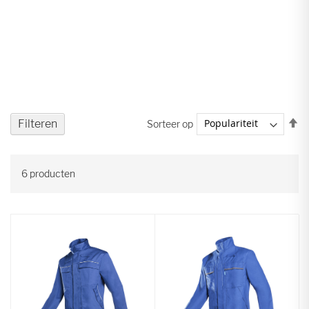
V
Filteren
Sorteer op
ho
na
la
6
producten
so