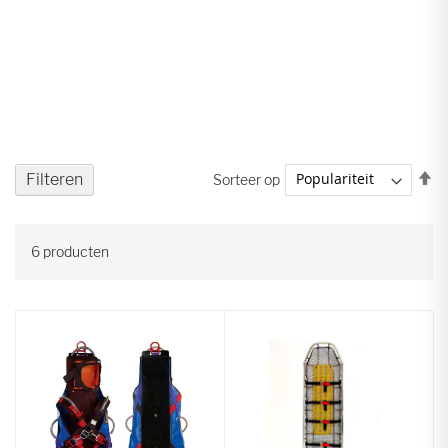
V
Filteren
Sorteer op
ho
na
la
6
producten
so