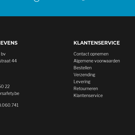
GEVENS
KLANTENSERVICE
 bv
Contact opnemen
traat 44
Algemene voorwaarden
Bestellen
Verzending
Levering
50 22
Retourneren
rsafety.be
Klantenservice
.060.741