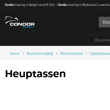
Gratis
levering in België vanaf € 150,- |
Gratis
levering in Nederland, Luxembu
Boomve
Home
Boomverzorging
Klimmaterieel
Opbergtasse
Heuptassen