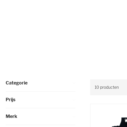
Selectie verfijnen
Categorie
10
producten
Prijs
Merk