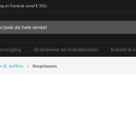
rg en Frankrijk vanaf € 300,-
rzorging
Brandweer en hulpdiensten
Industrie 
n & -koffers
Heuptassen