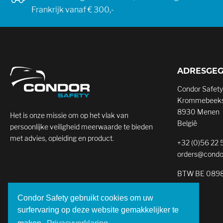
Frankrijk vanaf € 300,-
ADRESGE
Condor Safety
Krommebeeks
8930 Menen
Het is onze missie om op het vlak van
België
persoonlijke veiligheid meerwaarde te bieden
met advies, opleiding en product.
+32 (0)56 22 
orders@condo
BTW BE 0898
Condor Safety gebruikt cookies om uw
surfervaring op deze website gemakkelijker te