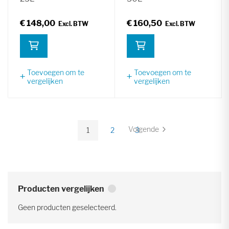
€ 148,00
€ 160,50
Toevoegen om te
Toevoegen om te
vergelijken
vergelijken
Pagina
Volgende
1
2
3
Pagina
U
Pagina
Pagina
lees
momenteel
pagina
Producten vergelijken
Geen producten geselecteerd.