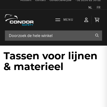
Taal
NL
FR
Wink
ZOEK
Tassen voor lijnen
& materieel