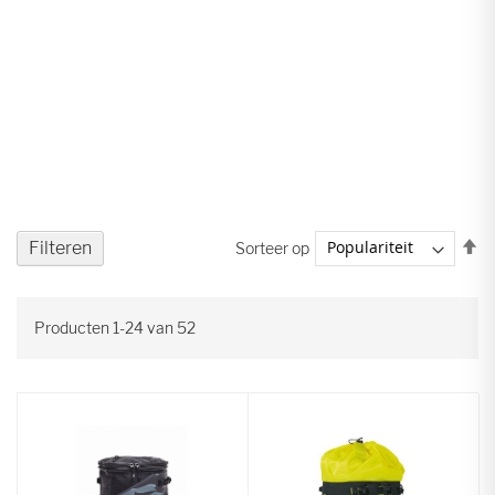
V
Filteren
Sorteer op
ho
na
la
Producten
1
-
24
van
52
so