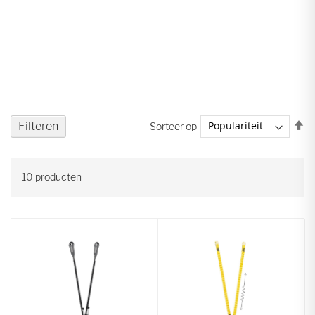
V
Filteren
Sorteer op
ho
na
la
10
producten
so