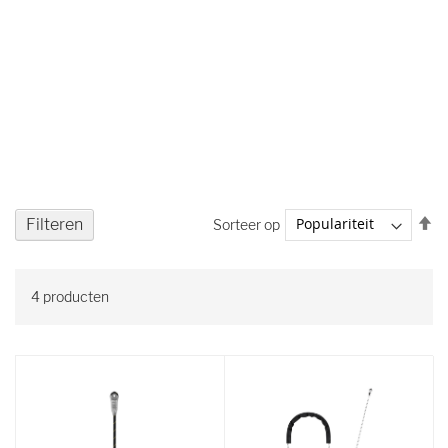
V
Filteren
Sorteer op
ho
na
la
4
producten
so