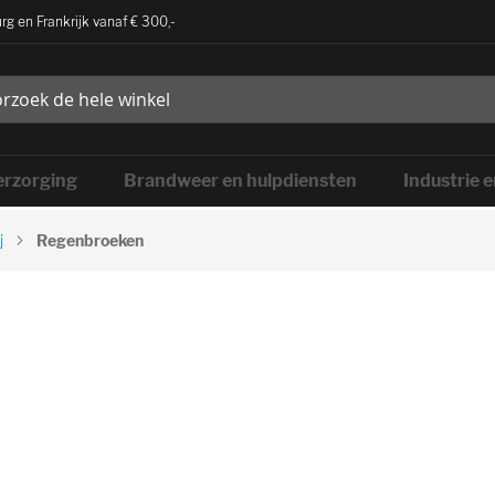
rg en Frankrijk vanaf € 300,-
rzorging
Brandweer en hulpdiensten
Industrie 
j
Regenbroeken