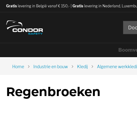
Gratis
levering in België vanaf € 150,- |
Gratis
levering in Nederland, Luxembu
Boomve
Home
Industrie en bouw
Kledij
Algemene werkkledi
Regenbroeken