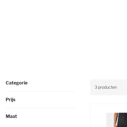
Selectie verfijnen
Categorie
3
producten
Prijs
Maat