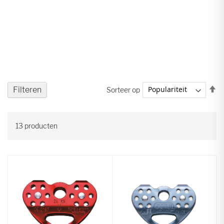
V
Filteren
Sorteer op
ho
na
la
13
producten
so