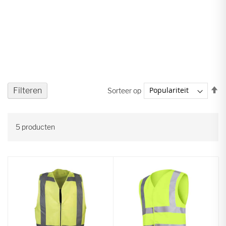
V
Filteren
Sorteer op
ho
na
la
5
producten
so