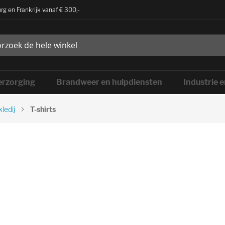
rg en Frankrijk vanaf € 300,-
rzorging
Brandweer en hulpdiensten
Industrie 
ledij
T-shirts