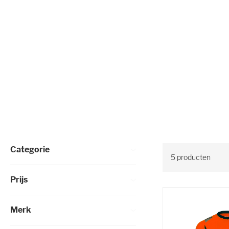
Selectie verfijnen
Categorie
5
producten
Prijs
Merk