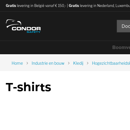
Gratis
levering in België vanaf € 150,- |
Gratis
levering in Nederland, Luxembu
Boomve
Home
Industrie en bouw
Kledij
Hogezichtbaarheidsk
T-shirts