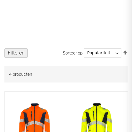
V
Filteren
Sorteer op
ho
na
la
4
producten
so